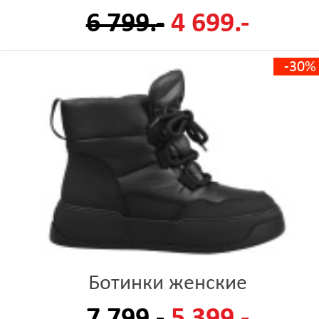
6 799.-
4 699.-
-30%
Ботинки женские
7 799.-
5 399.-