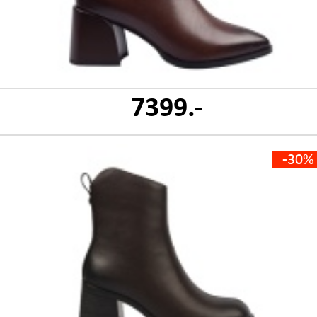
7399.-
-30%