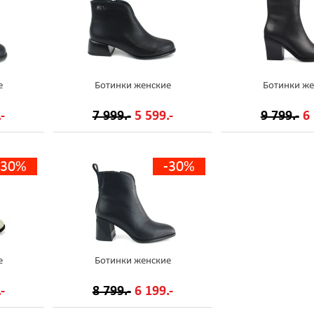
е
Ботинки женские
Ботинки же
-
7 999.-
5 599.-
9 799.-
6 
-30%
-30%
е
Ботинки женские
-
8 799.-
6 199.-