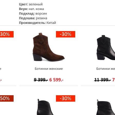
Цвет:
зеленый
Верх:
нат. кожа
Подклад:
ворсин
Подошва:
резина
Производитель:
Китай
-30%
-30%
е
Ботинки женские
Ботинки же
-
9 399.-
6 599.-
11 399.-
7
-50%
-30%