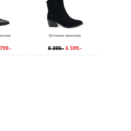
нские
Ботинки женские
799.-
9 399.-
6 599.-