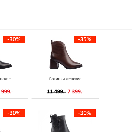
-30%
-35%
нские
Ботинки женские
 999.-
11 499.-
7 399.-
-30%
-30%