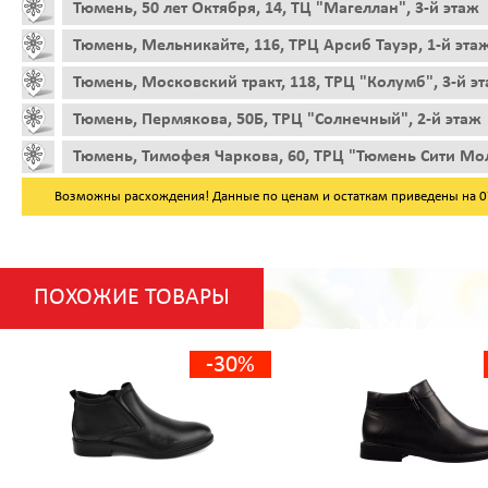
Тюмень, 50 лет Октября, 14, ТЦ "Магеллан", 3-й этаж
Тюмень, Мельникайте, 116, ТРЦ Арсиб Тауэр, 1-й эта
Тюмень, Московский тракт, 118, ТРЦ "Колумб", 3-й э
Тюмень, Пермякова, 50Б, ТРЦ "Солнечный", 2-й этаж
Тюмень, Тимофея Чаркова, 60, ТРЦ "Тюмень Сити Мол
Возможны расхождения! Данные по ценам и остаткам приведены на 07.
ПОХОЖИЕ ТОВАРЫ
-30%