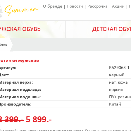
О бренде
Новости
Рассрочка
Акции
Франчайзинг
Оставить отзыв
Статьи
ЖСКАЯ ОБУВЬ
ДЕТСКАЯ ОБУ
deros
Ботинки мужские
Артикул:
R529063-1
Цвет:
черный
Материал верха:
нат. кожа
Материал подклада:
ворсин
Материал подошвы:
ПУ+ резин
Производитель:
Китай
8 399.-
5 899.-
 На данный товар предоставлена максимальная скидка. Скидки по другим акциям и ди