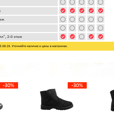
ж
таж
л", 2-й этаж
08.26. Уточняйте наличие и цены в магазинах.
-30%
-30%