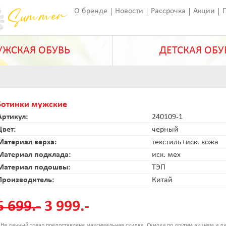
О бренде
Новости
Рассрочка
Акции
Франчайзинг
Оставить отзыв
Статьи
ЖСКАЯ ОБУВЬ
ДЕТСКАЯ ОБУ
Ботинки мужские
Артикул:
240109-1
Цвет:
черный
Материал верха:
текстиль+иск. кожа
Материал подклада:
иск. мех
Материал подошвы:
ТЭП
Производитель:
Китай
5 699.-
3 999.-
 На данный товар предоставлена максимальная скидка. Скидки по другим акциям и ди