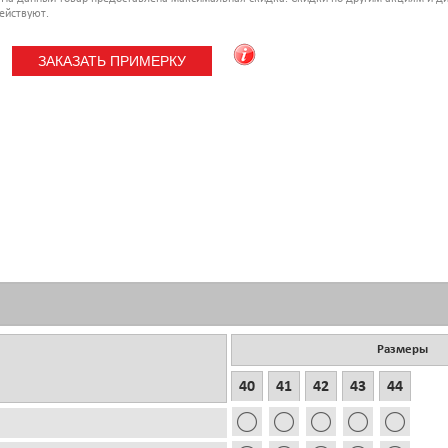
ействуют.
Размеры
40
41
42
43
44