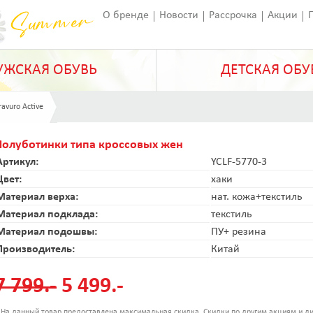
О бренде
Новости
Рассрочка
Акции
Франчайзинг
Оставить отзыв
Статьи
ЖСКАЯ ОБУВЬ
ДЕТСКАЯ ОБУ
ravuro Active
Полуботинки типа кроссовых жен
Артикул:
YCLF-5770-3
Цвет:
хаки
Материал верха:
нат. кожа+текстиль
Материал подклада:
текстиль
Материал подошвы:
ПУ+ резина
Производитель:
Китай
7 799.-
5 499.-
 На данный товар предоставлена максимальная скидка. Скидки по другим акциям и ди