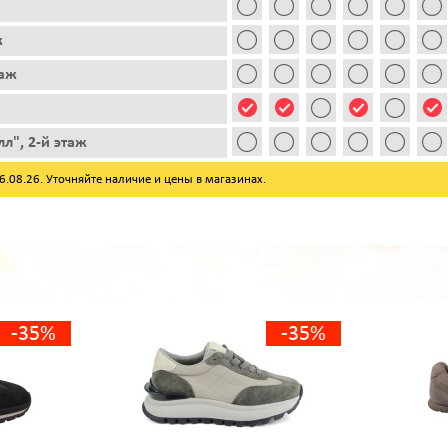
ж
таж
л", 2-й этаж
08.26. Уточняйте наличие и цены в магазинах.
-35%
-35%