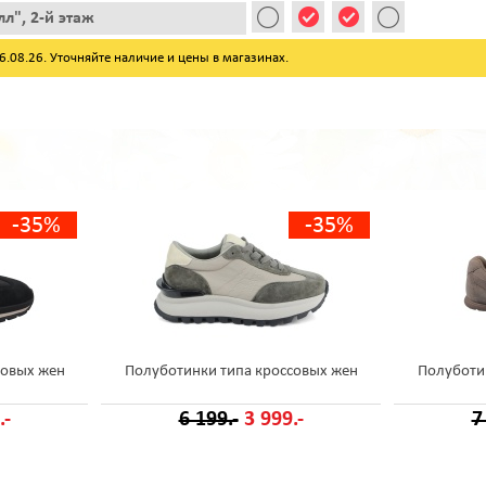
л", 2-й этаж
08.26. Уточняйте наличие и цены в магазинах.
-35%
-35%
совых жен
Полуботинки типа кроссовых жен
Полуботи
.-
6 199.-
3 999.-
7