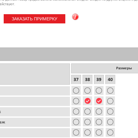
ействуют.
Размеры
37
38
39
40
ж
таж