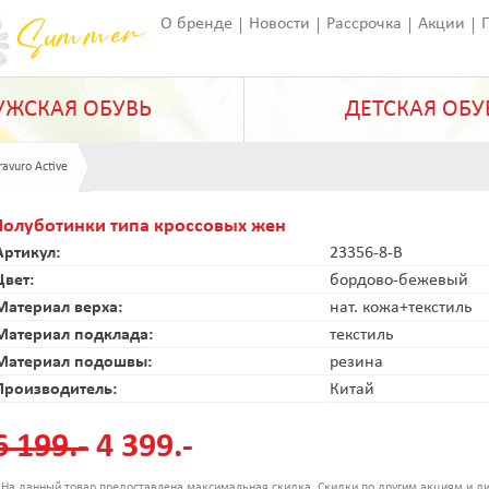
О бренде
Новости
Рассрочка
Акции
Франчайзинг
Оставить отзыв
Статьи
ЖСКАЯ ОБУВЬ
ДЕТСКАЯ ОБУ
ravuro Active
Полуботинки типа кроссовых жен
Артикул:
23356-8-B
Цвет:
бордово-бежевый
Материал верха:
нат. кожа+текстиль
Материал подклада:
текстиль
Материал подошвы:
резина
Производитель:
Китай
6 199.-
4 399.-
 На данный товар предоставлена максимальная скидка. Скидки по другим акциям и ди