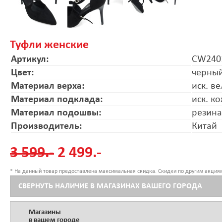
Туфли женские
Артикул:
CW240
Цвет:
черны
Материал верха:
иск. ве
Материал подклада:
иск. к
Материал подошвы:
резина
Производитель:
Китай
3 599.-
2 499.-
* На данный товар предоставлена максимальная скидка. Скидки по другим акциям
СВЕРНУТЬ НАЛИЧИЕ В МАГАЗИНАХ ВАШЕГО ГОРОДА
Магазины
в вашем городе