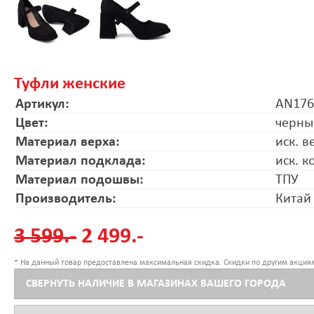
Туфли женские
Артикул:
AN17
Цвет:
черны
Материал верха:
иск. в
Материал подклада:
иск. к
Материал подошвы:
ТПУ
Производитель:
Китай
3 599.-
2 499.-
* На данный товар предоставлена максимальная скидка. Скидки по другим акциям
СВЕРНУТЬ НАЛИЧИЕ В МАГАЗИНАХ ВАШЕГО ГОРОДА