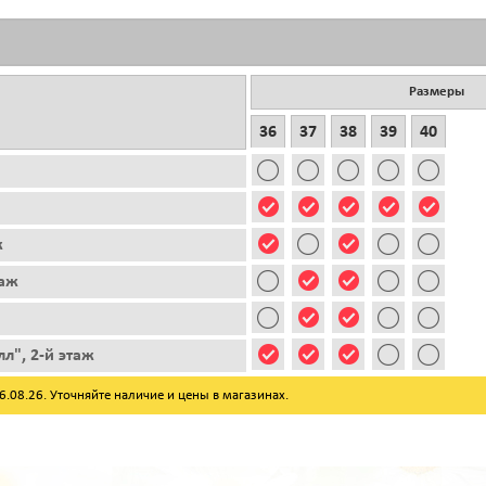
Размеры
36
37
38
39
40
ж
таж
л", 2-й этаж
08.26. Уточняйте наличие и цены в магазинах.