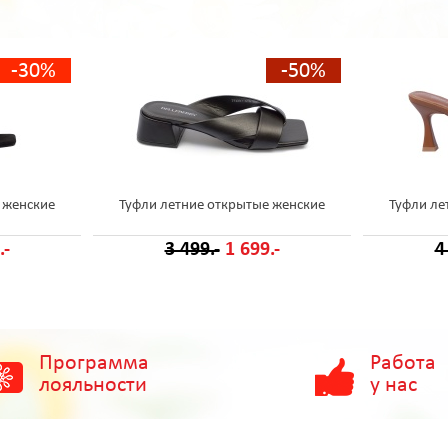
-30%
-50%
 женские
Туфли летние открытые женские
Туфли ле
.-
3 499.-
1 699.-
4
Программа
Работа
лояльности
у нас