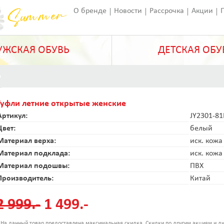
О бренде
Новости
Рассрочка
Акции
Франчайзинг
Оставить отзыв
Статьи
ЖСКАЯ ОБУВЬ
ДЕТСКАЯ ОБУ
Туфли летние открытые женские
Артикул:
JY2301-81
Цвет:
белый
Материал верха:
иск. кожа
Материал подклада:
иск. кожа
Материал подошвы:
ПВХ
Производитель:
Китай
2 999.-
1 499.-
 На данный товар предоставлена максимальная скидка. Скидки по другим акциям и ди