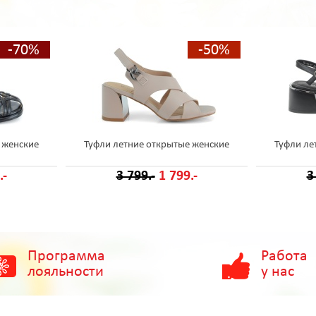
-70%
-50%
 женские
Туфли летние открытые женские
Туфли ле
.-
3 799.-
1 799.-
3
Программа
Работа
лояльности
у нас