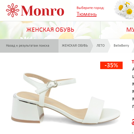
Выберите город:
Тюмень
ЖЕНСКАЯ ОБУВЬ
МУ
Назад к результатам поиска
ЖЕНСКАЯ ОБУВЬ
ЛЕТО
BelleBerry
-35%
*