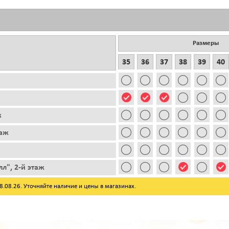
Размеры
35
36
37
38
39
40
ж
таж
л", 2-й этаж
08.26. Уточняйте наличие и цены в магазинах.