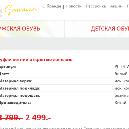
О бренде
Новости
Рассрочка
Акции
Франчайзинг
Оставить отзыв
Статьи
ЖСКАЯ ОБУВЬ
ДЕТСКАЯ ОБУ
Туфли летние открытые женские
Артикул:
PL-24-
Цвет:
белый
Материал верха:
иск. к
Материал подклада:
иск. к
Материал подошвы:
резина
Производитель:
Китай
3 799.-
2 499.-
 На данный товар предоставлена максимальная скидка. Скидки по другим акциям и ди