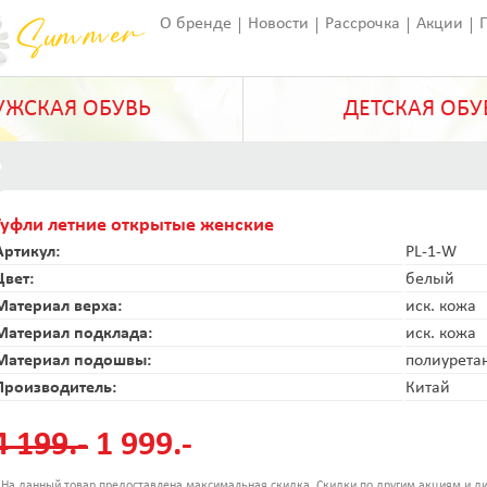
О бренде
Новости
Рассрочка
Акции
Франчайзинг
Оставить отзыв
Статьи
ЖСКАЯ ОБУВЬ
ДЕТСКАЯ ОБУ
Туфли летние открытые женские
Артикул:
PL-1-W
Цвет:
белый
Материал верха:
иск. кожа
Материал подклада:
иск. кожа
Материал подошвы:
полиурета
Производитель:
Китай
4 199.-
1 999.-
 На данный товар предоставлена максимальная скидка. Скидки по другим акциям и ди