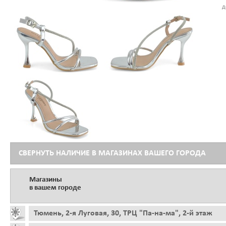
д
СВЕРНУТЬ НАЛИЧИЕ В МАГАЗИНАХ ВАШЕГО ГОРОДА
Магазины
в вашем городе
Тюмень, 2-я Луговая, 30, ТРЦ "Па-на-ма", 2-й этаж