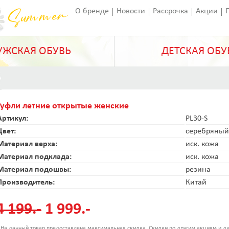
О бренде
Новости
Рассрочка
Акции
Франчайзинг
Оставить отзыв
Статьи
ЖСКАЯ ОБУВЬ
ДЕТСКАЯ ОБУ
Туфли летние открытые женские
Артикул:
PL30-S
Цвет:
серебряный
Материал верха:
иск. кожа
Материал подклада:
иск. кожа
Материал подошвы:
резина
Производитель:
Китай
4 199.-
1 999.-
 На данный товар предоставлена максимальная скидка. Скидки по другим акциям и ди