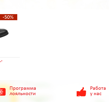
-50%
.-
Программа
Работа
лояльности
у нас