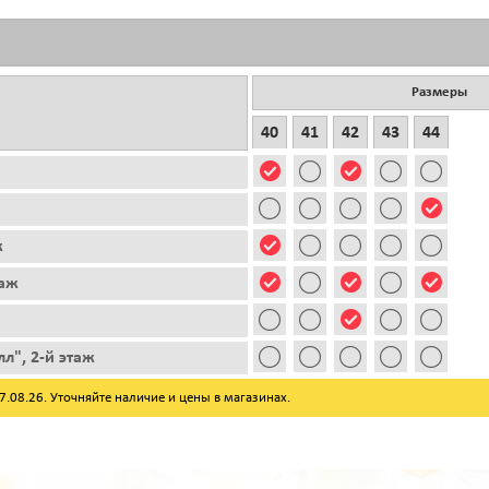
Размеры
40
41
42
43
44
ж
таж
л", 2-й этаж
08.26. Уточняйте наличие и цены в магазинах.