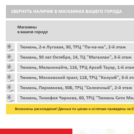
СВЕРНУТЬ НАЛИЧИЕ В МАГАЗИНАХ ВАШЕГО ГОРОДА
Магазины
в вашем городе
Тюмень, 2-я Луговая, 30, ТРЦ "Па-на-ма", 2-й этаж
Тюмень, 50 лет Октября, 14, ТЦ "Магеллан", 3-й этаж
Тюмень, Мельникайте, 116, ТРЦ Арсиб Тауэр, 1-й эта
Тюмень, Московский тракт, 118, ТРЦ "Колумб", 3-й э
Тюмень, Пермякова, 50Б, ТРЦ "Солнечный", 2-й этаж
Тюмень, Тимофея Чаркова, 60, ТРЦ "Тюмень Сити Мол
Возможны расхождения! Данные по ценам и остаткам приведены на 07.