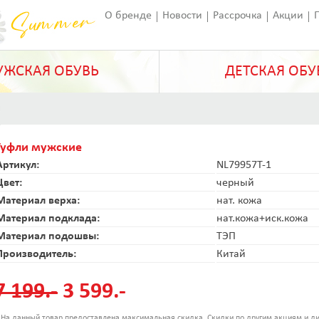
О бренде
Новости
Рассрочка
Акции
Франчайзинг
Оставить отзыв
Статьи
ЖСКАЯ ОБУВЬ
ДЕТСКАЯ ОБУ
Туфли мужские
Артикул:
NL79957T-1
Цвет:
черный
Материал верха:
нат. кожа
Материал подклада:
нат.кожа+иск.кожа
Материал подошвы:
ТЭП
Производитель:
Китай
7 199.-
3 599.-
 На данный товар предоставлена максимальная скидка. Скидки по другим акциям и ди