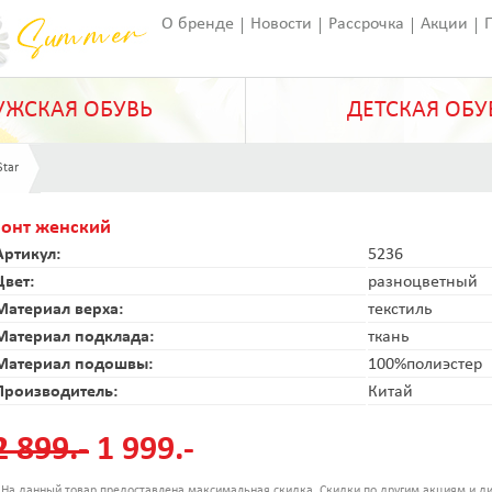
О бренде
Новости
Рассрочка
Акции
Франчайзинг
Оставить отзыв
Статьи
ЖСКАЯ ОБУВЬ
ДЕТСКАЯ ОБУ
Star
Зонт женский
Артикул:
5236
Цвет:
разноцветный
Материал верха:
текстиль
Материал подклада:
ткань
Материал подошвы:
100%полиэстер
Производитель:
Китай
2 899.-
1 999.-
 На данный товар предоставлена максимальная скидка. Скидки по другим акциям и ди