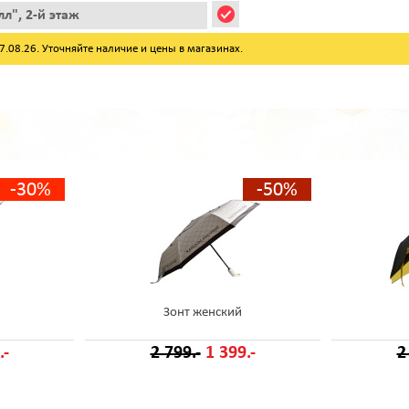
л", 2-й этаж
08.26. Уточняйте наличие и цены в магазинах.
-30%
-50%
Зонт женский
.-
2 799.-
1 399.-
2