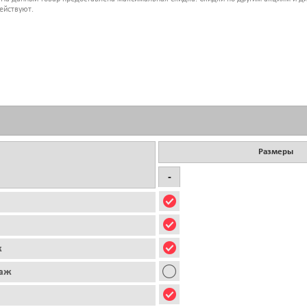
ействуют.
Размеры
-
ж
таж