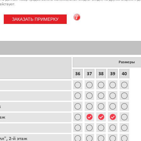
ействуют.
Размеры
36
37
38
39
40
ж
таж
л", 2-й этаж