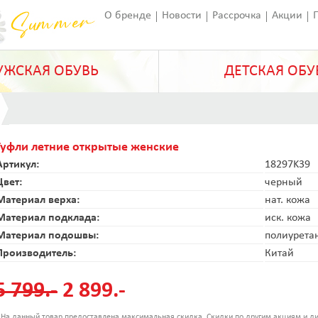
О бренде
Новости
Рассрочка
Акции
Франчайзинг
Оставить отзыв
Статьи
ЖСКАЯ ОБУВЬ
ДЕТСКАЯ ОБУ
Туфли летние открытые женские
Артикул:
18297K39
Цвет:
черный
Материал верха:
нат. кожа
Материал подклада:
иск. кожа
Материал подошвы:
полиурета
Производитель:
Китай
5 799.-
2 899.-
 На данный товар предоставлена максимальная скидка. Скидки по другим акциям и ди