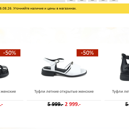
08.26. Уточняйте наличие и цены в магазинах.
-50%
-50%
 женские
Туфли летние открытые женские
Туфли ле
.-
5 999.-
2 999.-
5