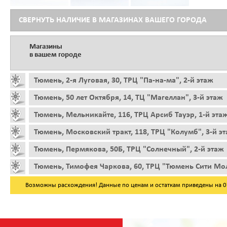
СВЕРНУТЬ НАЛИЧИЕ В МАГАЗИНАХ ВАШЕГО ГОРОДА
Магазины
в вашем городе
Тюмень, 2-я Луговая, 30, ТРЦ "Па-на-ма", 2-й этаж
Тюмень, 50 лет Октября, 14, ТЦ "Магеллан", 3-й этаж
Тюмень, Мельникайте, 116, ТРЦ Арсиб Тауэр, 1-й эта
Тюмень, Московский тракт, 118, ТРЦ "Колумб", 3-й э
Тюмень, Пермякова, 50Б, ТРЦ "Солнечный", 2-й этаж
Тюмень, Тимофея Чаркова, 60, ТРЦ "Тюмень Сити Мол
Возможны расхождения! Данные по ценам и остаткам приведены на 07.