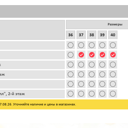
Размеры
36
37
38
39
40
ж
таж
л", 2-й этаж
08.26. Уточняйте наличие и цены в магазинах.