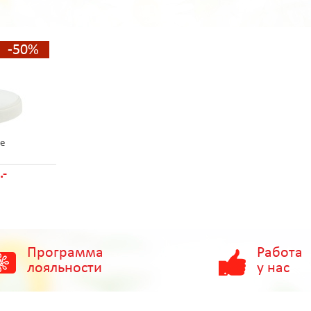
-50%
е
.-
Программа
Работа
лояльности
у нас