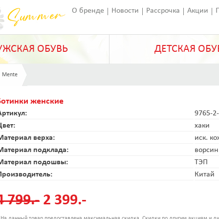
О бренде
Новости
Рассрочка
Акции
Франчайзинг
Оставить отзыв
Статьи
ЖСКАЯ ОБУВЬ
ДЕТСКАЯ ОБУ
 Mente
Ботинки женские
Артикул:
9765-2
Цвет:
хаки
Материал верха:
иск. к
Материал подклада:
ворсин
Материал подошвы:
ТЭП
Производитель:
Китай
4 799.-
2 399.-
 На данный товар предоставлена максимальная скидка. Скидки по другим акциям и ди