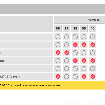
Размеры
36
37
38
39
40
ж
таж
л", 2-й этаж
08.26. Уточняйте наличие и цены в магазинах.