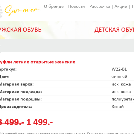
О бренде
Новости
Рассрочка
Акции
Франчайзинг
Оставить отзыв
Статьи
ЖСКАЯ ОБУВЬ
ДЕТСКАЯ ОБУ
Туфли летние открытые женские
Артикул:
W22-BL
Цвет:
черный
Материал верха:
иск. кожа
Материал подклада:
иск. кожа
Материал подошвы:
полиурета
Производитель:
Китай
3 499.-
1 499.-
 На данный товар предоставлена максимальная скидка. Скидки по другим акциям и ди