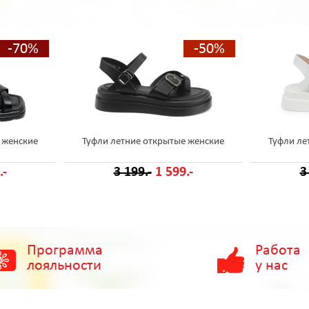
-70%
-50%
 женские
Туфли летние открытые женские
Туфли ле
.-
3 199.-
1 599.-
3
Программа
Работа
лояльности
у нас