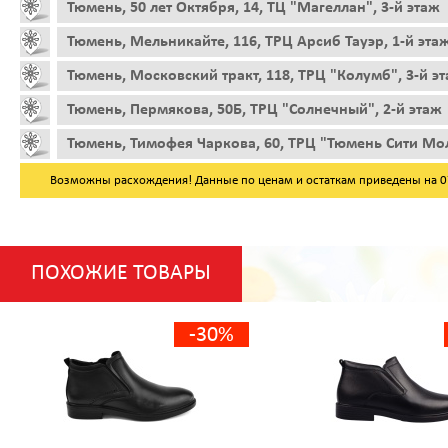
Тюмень, 50 лет Октября, 14, ТЦ "Магеллан", 3-й этаж
Тюмень, Мельникайте, 116, ТРЦ Арсиб Тауэр, 1-й эта
Тюмень, Московский тракт, 118, ТРЦ "Колумб", 3-й э
Тюмень, Пермякова, 50Б, ТРЦ "Солнечный", 2-й этаж
Тюмень, Тимофея Чаркова, 60, ТРЦ "Тюмень Сити Мол
Возможны расхождения! Данные по ценам и остаткам приведены на 07.
ПОХОЖИЕ ТОВАРЫ
-30%