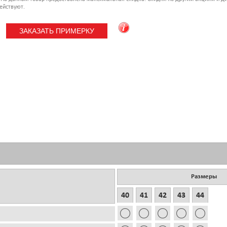
ействуют.
Размеры
40
41
42
43
44