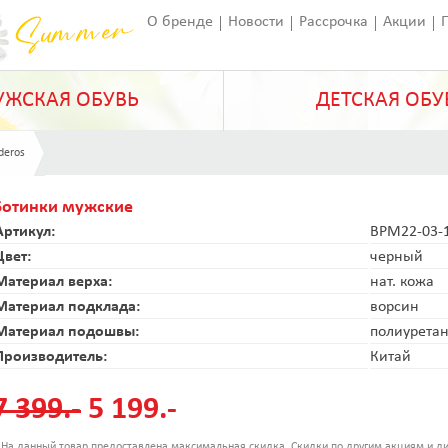
О бренде
Новости
Рассрочка
Акции
Франчайзинг
Оставить отзыв
Статьи
ЖСКАЯ ОБУВЬ
ДЕТСКАЯ ОБУ
deros
Ботинки мужские
Артикул:
BPM22-03-
Цвет:
черный
Материал верха:
нат. кожа
Материал подклада:
ворсин
Материал подошвы:
полиурета
Производитель:
Китай
7 399.-
5 199.-
 На данный товар предоставлена максимальная скидка. Скидки по другим акциям и ди