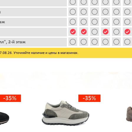
ж
таж
л", 2-й этаж
08.26. Уточняйте наличие и цены в магазинах.
-35%
-35%