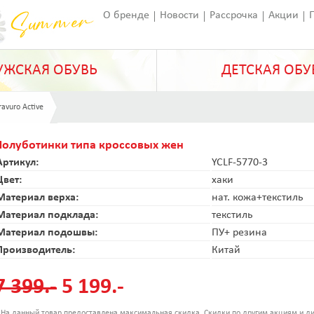
О бренде
Новости
Рассрочка
Акции
Франчайзинг
Оставить отзыв
Статьи
ЖСКАЯ ОБУВЬ
ДЕТСКАЯ ОБУ
ravuro Active
Полуботинки типа кроссовых жен
Артикул:
YCLF-5770-3
Цвет:
хаки
Материал верха:
нат. кожа+текстиль
Материал подклада:
текстиль
Материал подошвы:
ПУ+ резина
Производитель:
Китай
7 399.-
5 199.-
 На данный товар предоставлена максимальная скидка. Скидки по другим акциям и ди