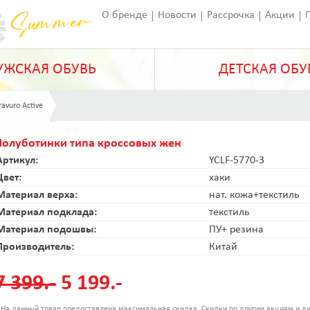
О бренде
Новости
Рассрочка
Акции
Франчайзинг
Оставить отзыв
Статьи
ЖСКАЯ ОБУВЬ
ДЕТСКАЯ ОБУ
ravuro Active
Полуботинки типа кроссовых жен
Артикул:
YCLF-5770-3
Цвет:
хаки
Материал верха:
нат. кожа+текстиль
Материал подклада:
текстиль
Материал подошвы:
ПУ+ резина
Производитель:
Китай
7 399.-
5 199.-
 На данный товар предоставлена максимальная скидка. Скидки по другим акциям и ди