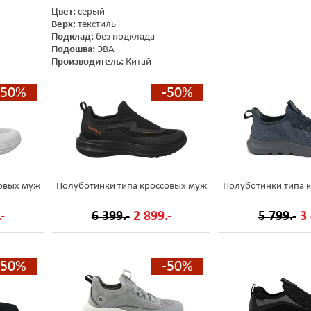
Цвет:
серый
Верх:
текстиль
Подклад:
без подклада
Подошва:
ЭВА
Производитель:
Китай
-50%
-50%
овых муж
Полуботинки типа кроссовых муж
Полуботинки типа 
-
6 399.-
2 899.-
5 799.-
3 
-50%
-50%