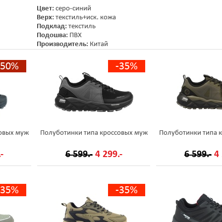
Цвет:
серо-синий
Верх:
текстиль+иск. кожа
Подклад:
текстиль
Подошва:
ПВХ
Производитель:
Китай
-50%
-35%
овых муж
Полуботинки типа кроссовых муж
Полуботинки типа 
-
6 599.-
4 299.-
6 599.-
4 
-35%
-35%