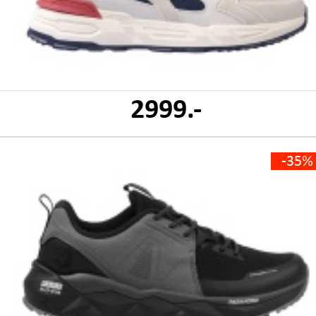
2999.-
-35%