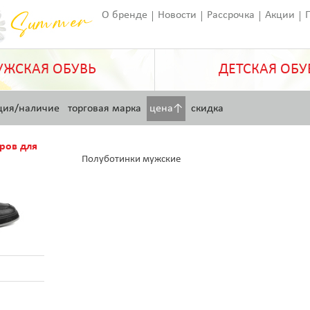
О бренде
Новости
Рассрочка
Акции
Франчайзинг
Оставить отзыв
Статьи
ЖСКАЯ ОБУВЬ
ДЕТСКАЯ ОБУ
ция/наличие
торговая марка
цена↑
скидка
ров для
Полуботинки мужские