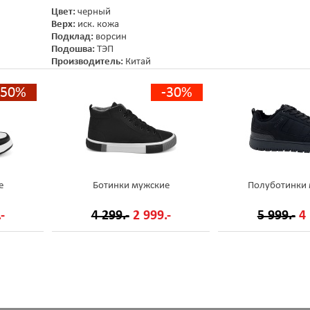
Цвет:
черный
Верх:
иск. кожа
Подклад:
ворсин
Подошва:
ТЭП
Производитель:
Китай
-50%
-30%
е
Ботинки мужские
Полуботинки
-
4 299.-
2 999.-
5 999.-
4 