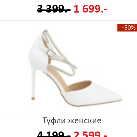
3 399.-
1 699.-
-50%
Туфли женские
4 199.-
2 599.-