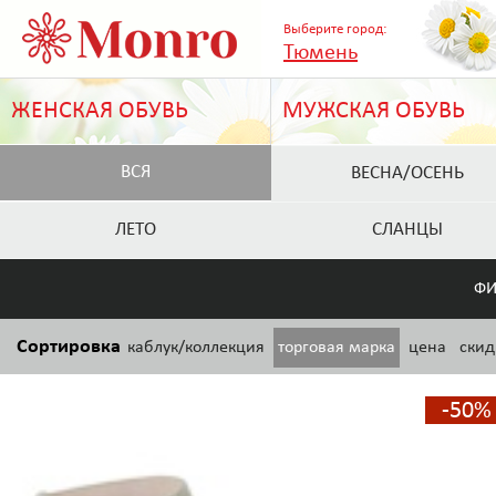
Выберите город:
Тюмень
ЖЕНСКАЯ ОБУВЬ
МУЖСКАЯ ОБУВЬ
ВСЯ
ВЕСНА/ОСЕНЬ
ЛЕТО
СЛАНЦЫ
ФИ
Сортировка
каблук/коллекция
торговая марка
цена
скид
-50%