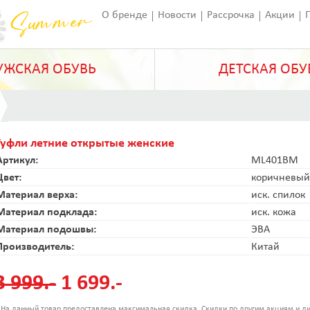
О бренде
Новости
Рассрочка
Акции
Франчайзинг
Оставить отзыв
Статьи
ЖСКАЯ ОБУВЬ
ДЕТСКАЯ ОБУ
Туфли летние открытые женские
Артикул:
ML401BM
Цвет:
коричневый
Материал верха:
иск. спилок
Материал подклада:
иск. кожа
Материал подошвы:
ЭВА
Производитель:
Китай
3 999.-
1 699.-
 На данный товар предоставлена максимальная скидка. Скидки по другим акциям и ди