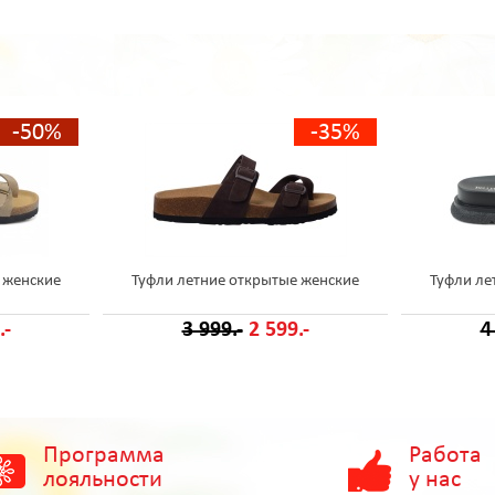
-50%
-35%
 женские
Туфли летние открытые женские
Туфли ле
.-
3 999.-
2 599.-
4
Программа
Работа
лояльности
у нас