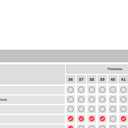
Размеры
36
37
38
39
40
41
этаж