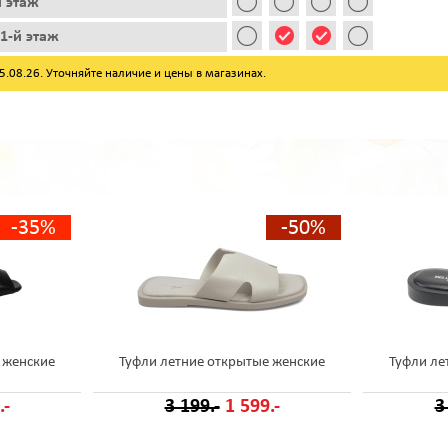
й этаж
1-й этаж
08.26. Уточняйте наличие и цены в магазинах.
-35%
-50%
 женские
Туфли летние открытые женские
Туфли ле
.-
3 199.-
1 599.-
3