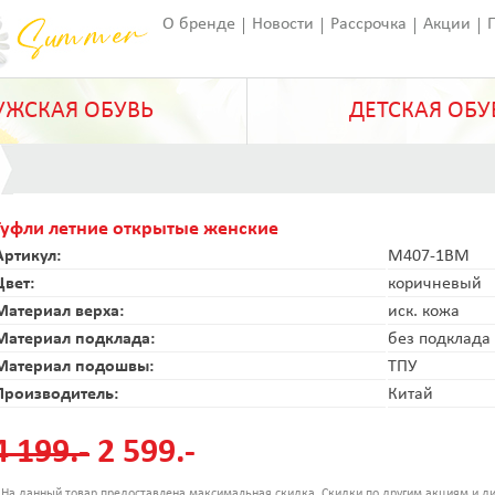
О бренде
Новости
Рассрочка
Акции
Франчайзинг
Оставить отзыв
Статьи
ЖСКАЯ ОБУВЬ
ДЕТСКАЯ ОБУ
Туфли летние открытые женские
Артикул:
M407-1BM
Цвет:
коричневый
Материал верха:
иск. кожа
Материал подклада:
без подклада
Материал подошвы:
ТПУ
Производитель:
Китай
4 199.-
2 599.-
 На данный товар предоставлена максимальная скидка. Скидки по другим акциям и ди