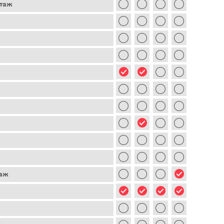
этаж
таж