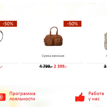
-50%
-50%
Сумка женская
.-
4 799.-
2 399.-
3
Программа
Работа
лояльности
у нас