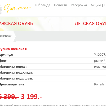
О бренде
Новости
Рассрочка
Акции
Франчайзинг
Оставить отзыв
Статьи
ЖСКАЯ ОБУВЬ
ДЕТСКАЯ ОБУ
BelleBerry
Сумка женская
Артикул:
Y1227B
Цвет:
рыжий
Материал верха:
иск. к
Материал подклада:
Материал подошвы:
Производитель:
Китай
6 399.-
3 199.-
 На данный товар предоставлена максимальная скидка. Скидки по другим акциям и ди