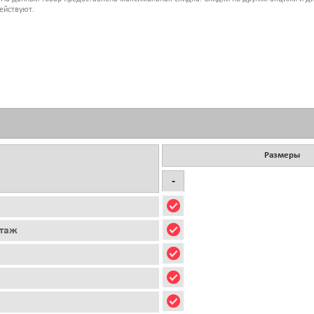
ействуют.
Размеры
-
этаж