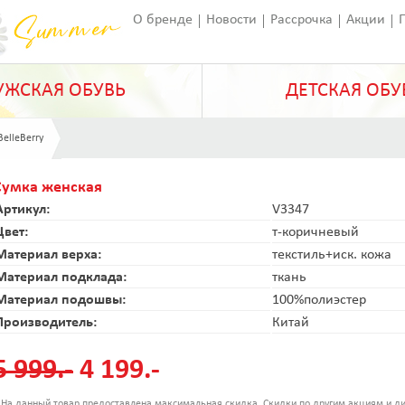
О бренде
Новости
Рассрочка
Акции
Франчайзинг
Оставить отзыв
Статьи
ЖСКАЯ ОБУВЬ
ДЕТСКАЯ ОБУ
BelleBerry
Сумка женская
Артикул:
V3347
Цвет:
т-коричневый
Материал верха:
текстиль+иск. кожа
Материал подклада:
ткань
Материал подошвы:
100%полиэстер
Производитель:
Китай
5 999.-
4 199.-
 На данный товар предоставлена максимальная скидка. Скидки по другим акциям и ди