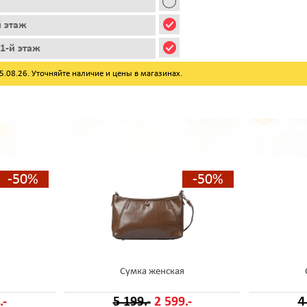
й этаж
1-й этаж
08.26. Уточняйте наличие и цены в магазинах.
-50%
-50%
Сумка женская
.-
5 199.-
2 599.-
4