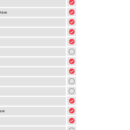
этаж
таж