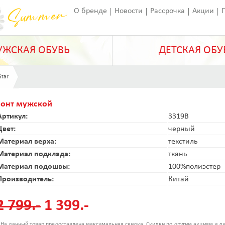
О бренде
Новости
Рассрочка
Акции
Франчайзинг
Оставить отзыв
Статьи
ЖСКАЯ ОБУВЬ
ДЕТСКАЯ ОБУ
Star
Зонт мужской
Артикул:
3319B
Цвет:
черный
Материал верха:
текстиль
Материал подклада:
ткань
Материал подошвы:
100%полиэстер
Производитель:
Китай
2 799.-
1 399.-
 На данный товар предоставлена максимальная скидка. Скидки по другим акциям и ди