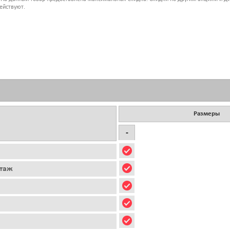
ействуют.
Размеры
-
этаж