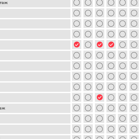
этаж
таж