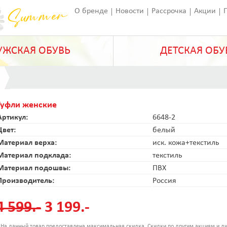
О бренде
Новости
Рассрочка
Акции
Франчайзинг
Оставить отзыв
Статьи
ЖСКАЯ ОБУВЬ
ДЕТСКАЯ ОБУ
Туфли женские
Артикул:
6648-2
Цвет:
белый
Материал верха:
иск. кожа+текстиль
Материал подклада:
текстиль
Материал подошвы:
ПВХ
Производитель:
Россия
4 599.-
3 199.-
 На данный товар предоставлена максимальная скидка. Скидки по другим акциям и ди