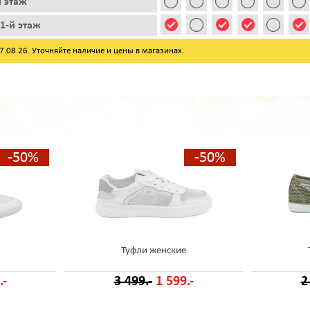
й этаж
1-й этаж
08.26. Уточняйте наличие и цены в магазинах.
-50%
-50%
Туфли женские
.-
3 499.-
1 599.-
2