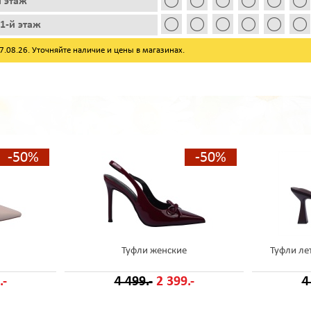
й этаж
1-й этаж
08.26. Уточняйте наличие и цены в магазинах.
-50%
-50%
Туфли женские
Туфли ле
.-
4 499.-
2 399.-
4