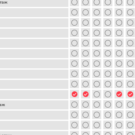
этаж
таж