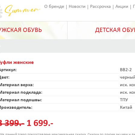
О бренде
Новости
Рассрочка
Акции
Франчайзинг
Оставить отзыв
Статьи
ЖСКАЯ ОБУВЬ
ДЕТСКАЯ ОБУ
Туфли женские
Артикул:
BB2-2
Цвет:
черны
Материал верха:
иск. к
Материал подклада:
иск. к
Материал подошвы:
ТПУ
Производитель:
Китай
3 399.-
1 699.-
 На данный товар предоставлена максимальная скидка. Скидки по другим акциям и ди