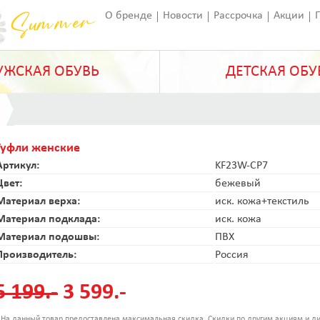
О бренде
Новости
Рассрочка
Акции
Франчайзинг
Оставить отзыв
Статьи
ЖСКАЯ ОБУВЬ
ДЕТСКАЯ ОБУ
Туфли женские
Артикул:
KF23W-CP7
Цвет:
бежевый
Материал верха:
иск. кожа+текстиль
Материал подклада:
иск. кожа
Материал подошвы:
ПВХ
Производитель:
Россия
5 199.-
3 599.-
 На данный товар предоставлена максимальная скидка. Скидки по другим акциям и ди