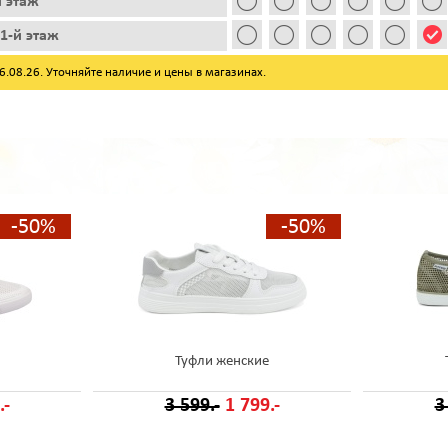
й этаж
1-й этаж
08.26. Уточняйте наличие и цены в магазинах.
-50%
-50%
Туфли женские
.-
3 599.-
1 799.-
3