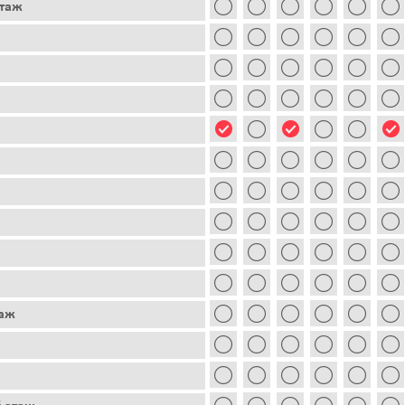
этаж
таж