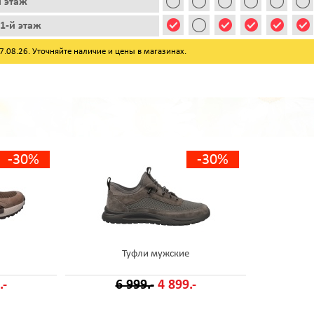
й этаж
1-й этаж
08.26. Уточняйте наличие и цены в магазинах.
-30%
-30%
Туфли мужские
.-
6 999.-
4 899.-