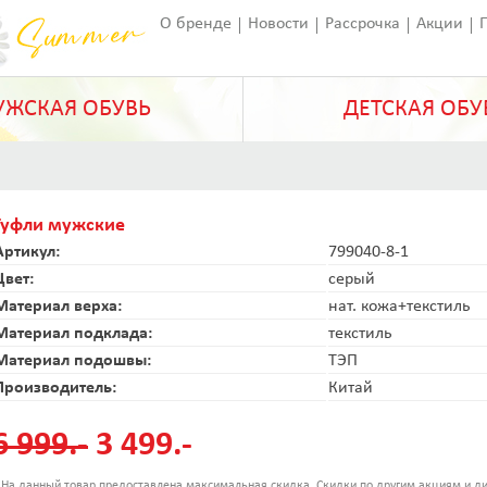
О бренде
Новости
Рассрочка
Акции
Франчайзинг
Оставить отзыв
Статьи
ЖСКАЯ ОБУВЬ
ДЕТСКАЯ ОБУ
Туфли мужские
Артикул:
799040-8-1
Цвет:
серый
Материал верха:
нат. кожа+текстиль
Материал подклада:
текстиль
Материал подошвы:
ТЭП
Производитель:
Китай
6 999.-
3 499.-
 На данный товар предоставлена максимальная скидка. Скидки по другим акциям и ди