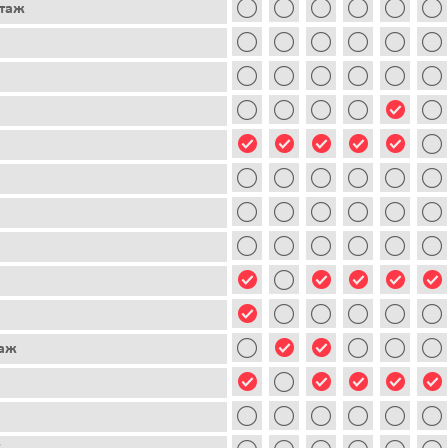
этаж
таж