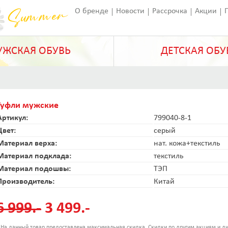
О бренде
Новости
Рассрочка
Акции
Франчайзинг
Оставить отзыв
Статьи
ЖСКАЯ ОБУВЬ
ДЕТСКАЯ ОБУ
Туфли мужские
Артикул:
799040-8-1
Цвет:
серый
Материал верха:
нат. кожа+текстиль
Материал подклада:
текстиль
Материал подошвы:
ТЭП
Производитель:
Китай
6 999.-
3 499.-
 На данный товар предоставлена максимальная скидка. Скидки по другим акциям и ди