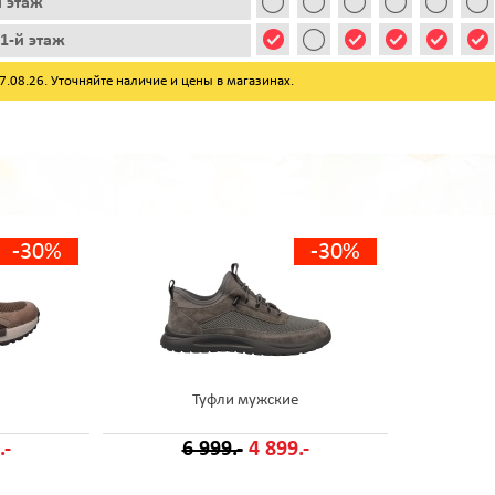
й этаж
1-й этаж
08.26. Уточняйте наличие и цены в магазинах.
-30%
-30%
Туфли мужские
.-
6 999.-
4 899.-