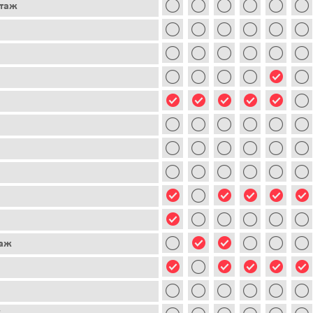
этаж
таж