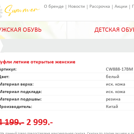
О бренде
Новости
Рассрочка
Акции
Франчайзинг
Оставить отзыв
Статьи
ЖСКАЯ ОБУВЬ
ДЕТСКАЯ ОБУ
Туфли летние открытые женские
Артикул:
CW888-17BM
Цвет:
белый
Материал верха:
иск. кожа
Материал подклада:
иск. кожа
Материал подошвы:
резина
Производитель:
Китай
4 199.-
2 999.-
 На данный товар предоставлена максимальная скидка. Скидки по другим акциям и ди