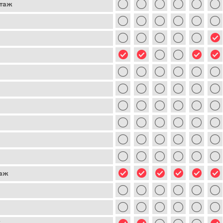
этаж
таж