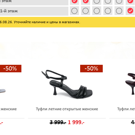
й этаж
1-й этаж
08.26. Уточняйте наличие и цены в магазинах.
-50%
-50%
 женские
Туфли летние открытые женские
Туфли ле
.-
3 999.-
1 999.-
4