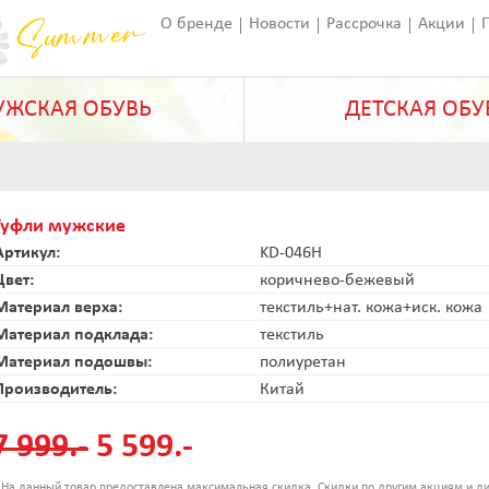
О бренде
Новости
Рассрочка
Акции
Франчайзинг
Оставить отзыв
Статьи
ЖСКАЯ ОБУВЬ
ДЕТСКАЯ ОБУ
Туфли мужские
Артикул:
KD-046H
Цвет:
коричнево-бежевый
Материал верха:
текстиль+нат. кожа+иск. кожа
Материал подклада:
текстиль
Материал подошвы:
полиуретан
Производитель:
Китай
7 999.-
5 599.-
 На данный товар предоставлена максимальная скидка. Скидки по другим акциям и ди