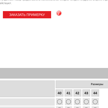
ействуют.
Размеры
40
41
42
43
44