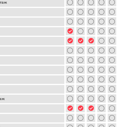
этаж
таж