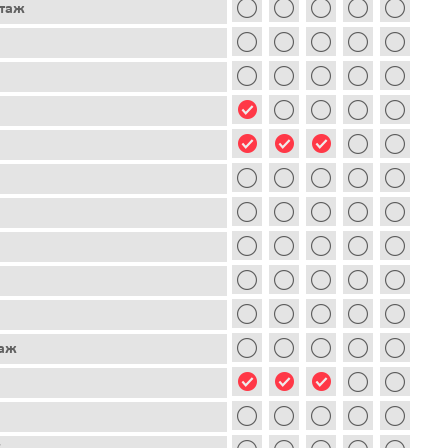
этаж
таж