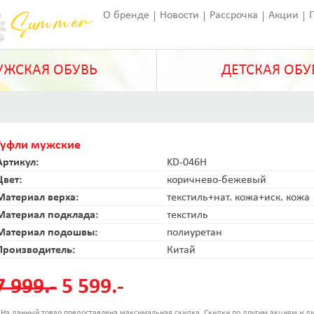
О бренде
Новости
Рассрочка
Акции
Франчайзинг
Оставить отзыв
Статьи
ЖСКАЯ ОБУВЬ
ДЕТСКАЯ ОБУ
Туфли мужские
Артикул:
KD-046H
Цвет:
коричнево-бежевый
Материал верха:
текстиль+нат. кожа+иск. кожа
Материал подклада:
текстиль
Материал подошвы:
полиуретан
Производитель:
Китай
7 999.-
5 599.-
 На данный товар предоставлена максимальная скидка. Скидки по другим акциям и ди