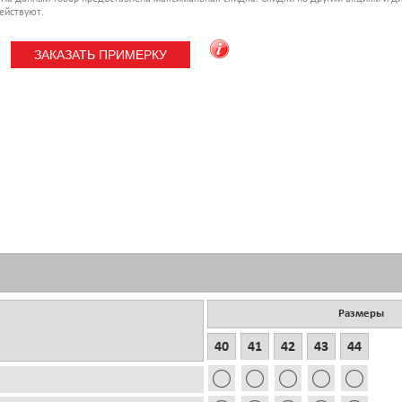
ействуют.
Размеры
40
41
42
43
44