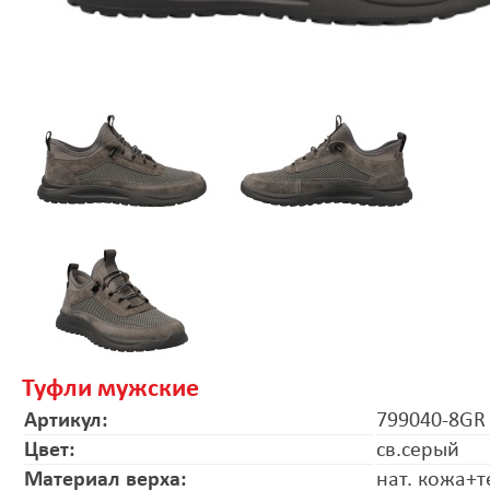
Туфли мужские
Артикул:
799040-8GR
Цвет:
св.серый
Материал верха:
нат. кожа+т