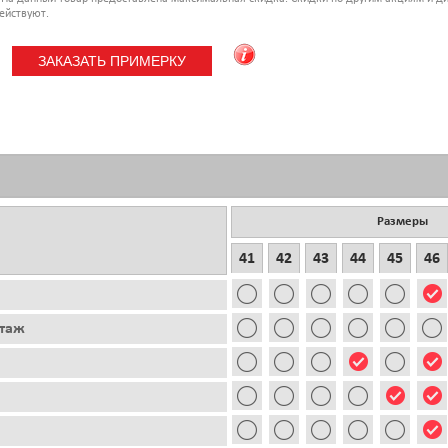
ействуют.
Размеры
41
42
43
44
45
46
этаж