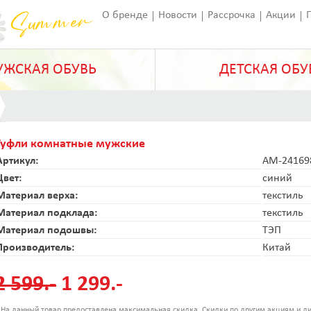
О бренде
Новости
Рассрочка
Акции
Франчайзинг
Оставить отзыв
Статьи
ЖСКАЯ ОБУВЬ
ДЕТСКАЯ ОБУ
Туфли комнатные мужские
Артикул:
AM-24169
Цвет:
синий
Материал верха:
текстиль
Материал подклада:
текстиль
Материал подошвы:
ТЭП
Производитель:
Китай
2 599.-
1 299.-
 На данный товар предоставлена максимальная скидка. Скидки по другим акциям и ди