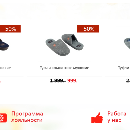
-50%
-50%
ужские
Туфли комнатные мужские
Туфли
.-
1 999.-
999.-
2
Программа
Работа
лояльности
у нас