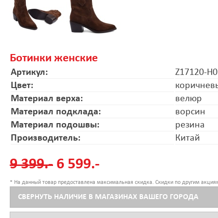
Ботинки женские
Артикул:
Z17120-H
Цвет:
коричнев
Материал верха:
велюр
Материал подклада:
ворсин
Материал подошвы:
резина
Производитель:
Китай
9 399.-
6 599.-
* На данный товар предоставлена максимальная скидка. Скидки по другим акциям
СВЕРНУТЬ НАЛИЧИЕ В МАГАЗИНАХ ВАШЕГО ГОРОДА