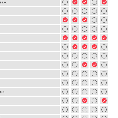
этаж
таж