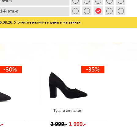
й этаж
1-й этаж
08.26. Уточняйте наличие и цены в магазинах.
-30%
-35%
Туфли женские
.-
2 999.-
1 999.-