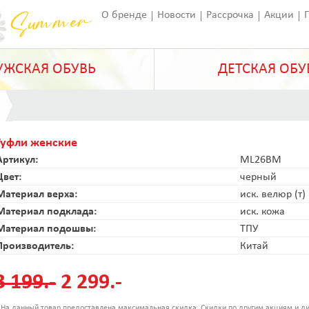
О бренде
Новости
Рассрочка
Акции
Франчайзинг
Оставить отзыв
Статьи
ЖСКАЯ ОБУВЬ
ДЕТСКАЯ ОБУ
Туфли женские
Артикул:
ML26BM
Цвет:
черный
Материал верха:
иск. велюр (т)
Материал подклада:
иск. кожа
Материал подошвы:
ТПУ
Производитель:
Китай
3 199.-
2 299.-
 На данный товар предоставлена максимальная скидка. Скидки по другим акциям и ди