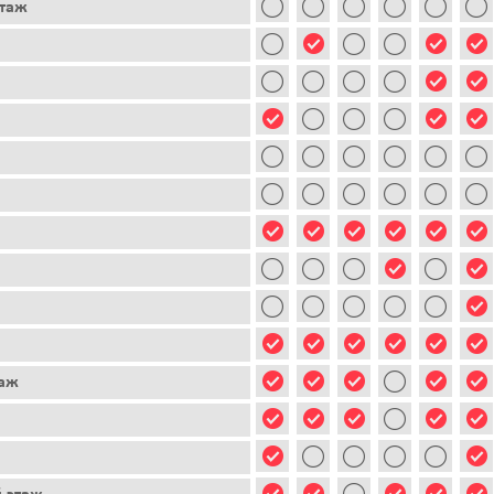
этаж
таж