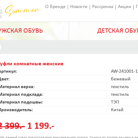
О бренде
Новости
Рассрочка
Акции
Франчайзинг
Оставить отзыв
Статьи
ЖСКАЯ ОБУВЬ
ДЕТСКАЯ ОБУ
Туфли комнатные женские
Артикул:
AW-241001-1
Цвет:
бежевый
Материал верха:
текстиль
Материал подклада:
текстиль
Материал подошвы:
ТЭП
Производитель:
Китай
2 399.-
1 199.-
 На данный товар предоставлена максимальная скидка. Скидки по другим акциям и ди