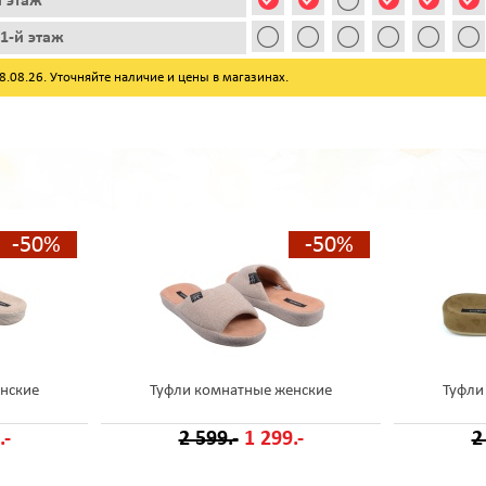
й этаж
1-й этаж
08.26. Уточняйте наличие и цены в магазинах.
-50%
-50%
нские
Туфли комнатные женские
Туфли
.-
2 599.-
1 299.-
2