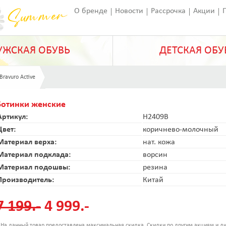
О бренде
Новости
Рассрочка
Акции
Франчайзинг
Оставить отзыв
Статьи
ЖСКАЯ ОБУВЬ
ДЕТСКАЯ ОБУ
 Bravuro Active
Ботинки женские
Артикул:
H2409B
Цвет:
коричнево-молочный
Материал верха:
нат. кожа
Материал подклада:
ворсин
Материал подошвы:
резина
Производитель:
Китай
7 199.-
4 999.-
 На данный товар предоставлена максимальная скидка. Скидки по другим акциям и ди