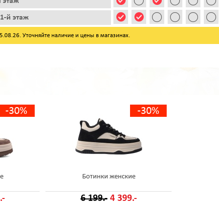
й этаж
1-й этаж
08.26. Уточняйте наличие и цены в магазинах.
-30%
-30%
е
Ботинки женские
.-
6 199.-
4 399.-