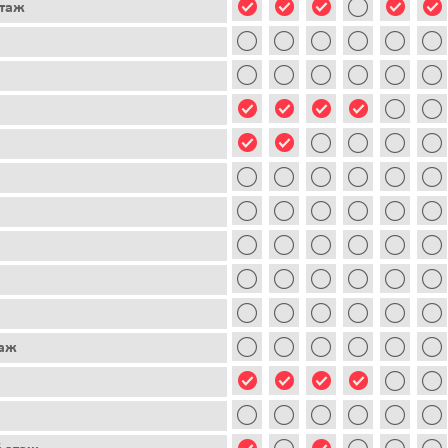
этаж
таж