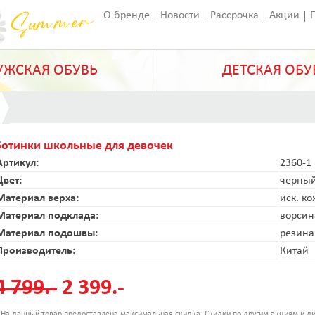
О бренде
Новости
Рассрочка
Акции
Франчайзинг
Оставить отзыв
Статьи
ЖСКАЯ ОБУВЬ
ДЕТСКАЯ ОБУ
Ботинки школьные для девочек
Артикул:
2360-1
Цвет:
черны
Материал верха:
иск. к
Материал подклада:
ворсин
Материал подошвы:
резина
Производитель:
Китай
4 799.-
2 399.-
 На данный товар предоставлена максимальная скидка. Скидки по другим акциям и ди