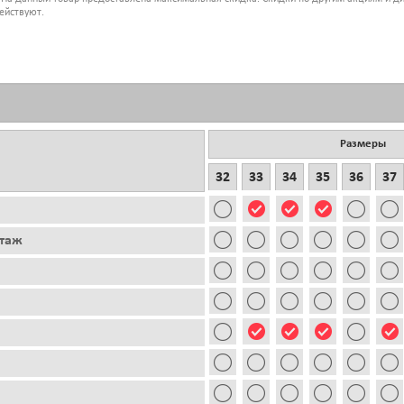
ействуют.
Размеры
32
33
34
35
36
37
этаж