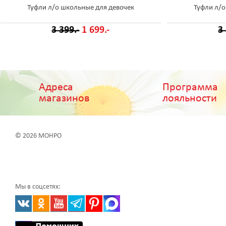
Туфли л/о школьные для девочек
Туфли л/о
3 399.-
1 699.-
3
Адреса
Программа
магазинов
лояльности
© 2026 МОНРО
Мы в соцсетях: