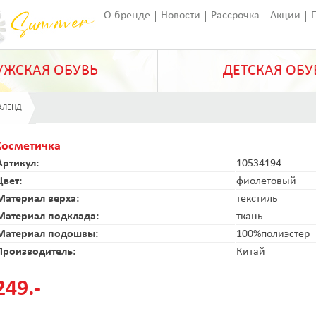
О бренде
Новости
Рассрочка
Акции
Франчайзинг
Оставить отзыв
Статьи
ЖСКАЯ ОБУВЬ
ДЕТСКАЯ ОБУ
АЛЕНД
Косметичка
Артикул:
10534194
Цвет:
фиолетовый
Материал верха:
текстиль
Материал подклада:
ткань
Материал подошвы:
100%полиэстер
Производитель:
Китай
249.-