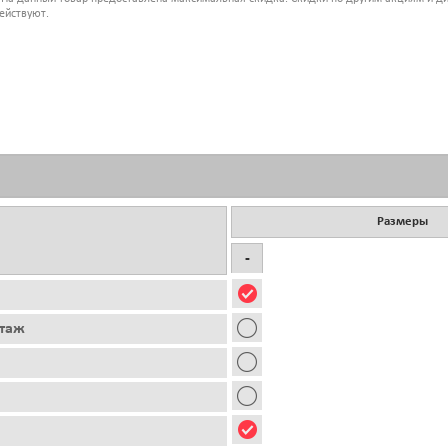
ействуют.
Размеры
-
этаж