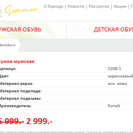
О бренде
Новости
Рассрочка
Акции
Франчайзинг
Оставить отзыв
Статьи
ЖСКАЯ ОБУВЬ
ДЕТСКАЯ ОБУ
BelleBerry
Сумка мужская
Артикул:
2208-1
Цвет:
коричневый
Материал верха:
иск. кожа
Материал подклада:
Материал подошвы:
Производитель:
Китай
5 999.-
2 999.-
 На данный товар предоставлена максимальная скидка. Скидки по другим акциям и ди