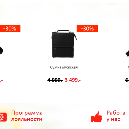
-30%
-30%
Сумка мужская
.-
4 999.-
3 499.-
6
Программа
Работа
лояльности
у нас