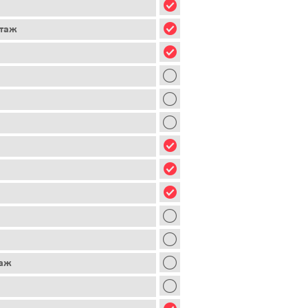
этаж
таж