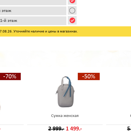
й этаж
1-й этаж
08.26. Уточняйте наличие и цены в магазинах.
-70%
-50%
Сумка женская
-
2 999.-
1 499.-
5