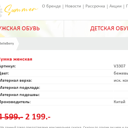
О бренде
Новости
Рассрочка
Акции
Франчайзинг
Оставить отзыв
Статьи
ЖСКАЯ ОБУВЬ
ДЕТСКАЯ ОБУ
BelleBerry
Сумка женская
Артикул:
V3307
Цвет:
бежев
Материал верха:
иск. к
Материал подклада:
Материал подошвы:
Производитель:
Китай
4 599.-
2 199.-
 На данный товар предоставлена максимальная скидка. Скидки по другим акциям и ди